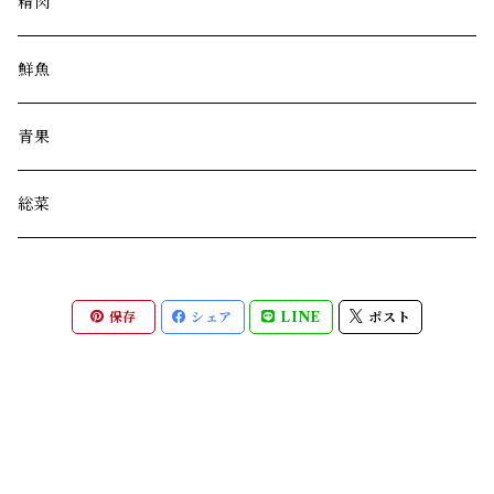
精肉
鮮魚
青果
総菜
保存
シェア
LINE
ポスト