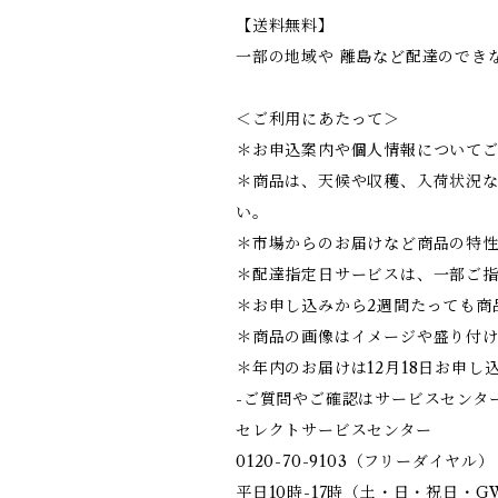
【送料無料】
一部の地域や 離島など配達のでき
＜ご利用にあたって＞
＊お申込案内や個人情報について
＊商品は、天候や収穫、入荷状況
い。
＊市場からのお届けなど商品の特
＊配達指定日サービスは、一部ご
＊お申し込みから2週間たっても商
＊商品の画像はイメージや盛り付
＊年内のお届けは12月18日お申
-ご質問やご確認はサービスセンタ
セレクトサービスセンター
0120-70-9103（フリーダイヤル）
平日10時-17時（土・日・祝日・