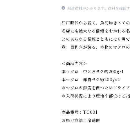
別途送料がかかります。
送料を確認
江戸時代から続く、魚河岸きって
名店にも絶大なる信頼をおかれる
どのあらゆる情報とともにセリ場
意。目利きが誇る、本物のマグロ
＜商品内容＞
本マグロ 中とろサク約200g×1
本マグロ 赤身サク約200g×2
＊マグロの鮮度を保つためドライア
＊入荷状況により産地や部位はご
商品番号：TC001
お届け方法：冷凍便