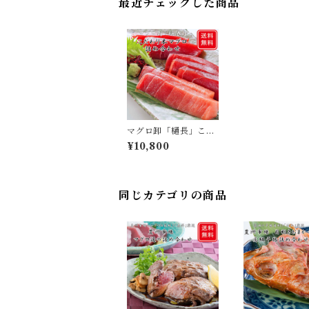
最近チェックした商品
マグロ卸「樋長」こだ
わり本マグロ詰め合わ
¥10,800
せ
同じカテゴリの商品