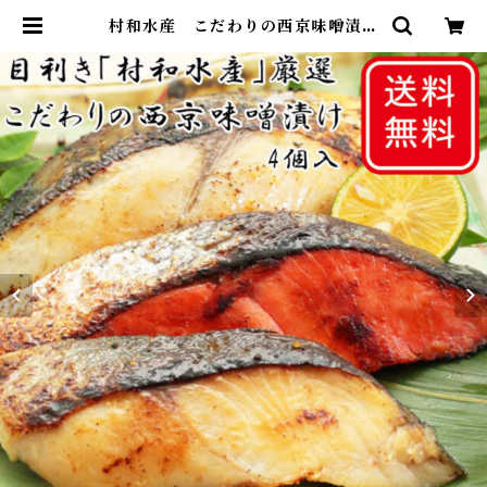
村和水産 こだわりの西京味噌漬け
4個入り | 築地選鮮旬