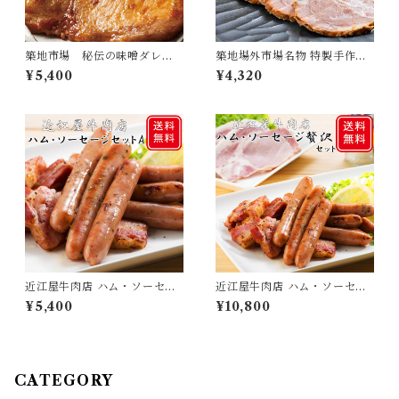
築地市場 秘伝の味噌ダレが
築地場外市場名物 特製手作り
決めて もち豚の味噌漬け
やきぶた350ｇ
¥5,400
¥4,320
近江屋牛肉店 ハム・ソーセー
近江屋牛肉店 ハム・ソーセー
ジセットA
ジ贅沢セット
¥5,400
¥10,800
CATEGORY