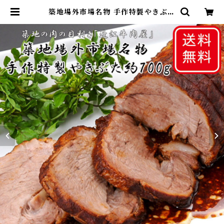
築地場外市場名物 手作特製やきぶた
約700g | 築地選鮮旬