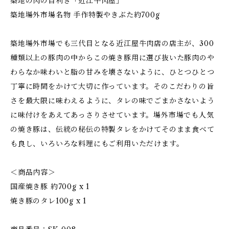
築地の肉の目利き「近江牛肉屋」
築地場外市場名物 手作特製やきぶた約700g
築地場外市場でも三代目となる近江屋牛肉店の店主が、300
種類以上の豚肉の中からこの焼き豚用に選び抜いた豚肉のや
わらなか味わいと脂の甘みを壊さないように、ひとつひとつ
丁寧に時間をかけて大切に作っています。そのこだわりの旨
さを最大限に味わえるように、タレの味でごまかさないよう
に味付けをあえてあっさりさせています。場外市場でも人気
の焼き豚は、伝統の秘伝の特製タレをかけてそのまま食べて
も良し、いろいろな料理にもご利用いただけます。
＜商品内容＞
国産焼き豚 約700g x 1
焼き豚のタレ100g x 1